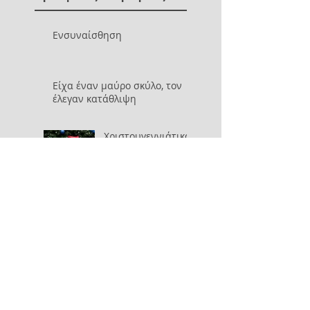
Ενσυναίσθηση
Είχα έναν μαύρο σκύλο, τον
έλεγαν κατάθλιψη
Χριστουγεννιάτικα
δώρα
Εφηβική
παραβατικότητα
Search By Tags
κατάθλιψη
συμβουλευτική γονέων
Follow Us