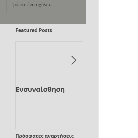
Γράψτε ένα σχόλιο...
Featured Posts
Ενσυναίσθηση
Είχα έναν μαύρ
σκύλο, τον έλε
κατάθλιψη
Πρόσφατες αναρτήσεις